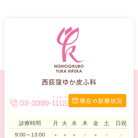
現在の診察状況
03-3399-1112
診療時間
月
火
水
木
金
土
日祝
9:00～13:00
●
●
●
／
●
○
／